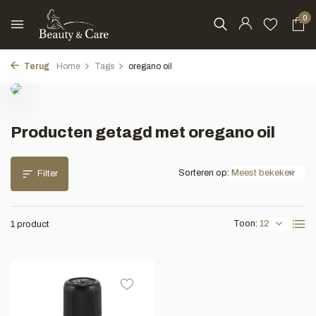
0
Terug
Home
Tags
oregano oil
Producten getagd met oregano oil
Sorteren op:
Filter
Toon:
1 product