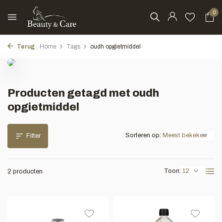
0
Terug
Home
Tags
oudh opgietmiddel
Producten getagd met oudh
opgietmiddel
Sorteren op:
Filter
Toon:
2 producten