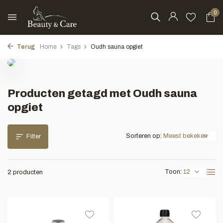
0
Terug
Home
Tags
Oudh sauna opgiet
Producten getagd met Oudh sauna
opgiet
Sorteren op:
Filter
Toon:
2 producten