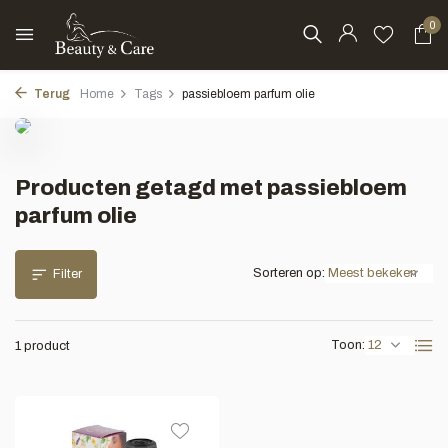
0
Terug
Home
Tags
passiebloem parfum olie
Producten getagd met passiebloem
parfum olie
Sorteren op:
Filter
Toon:
1 product