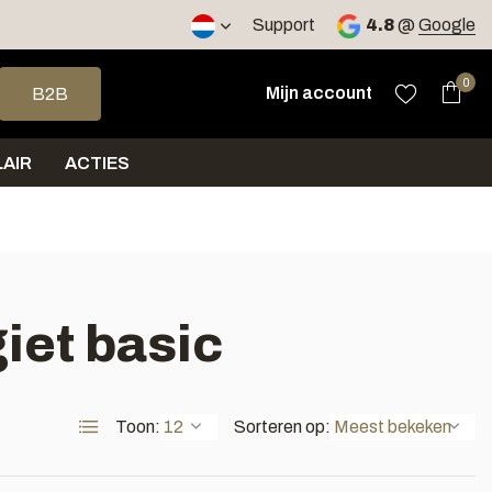
2 werkdagen
Support
4.8
@
Google
op en neer om een beschikbaar resultaat te selecteren. Druk op 
0
Mijn account
B2B
AIR
ACTIES
iet basic
Toon:
Sorteren op: