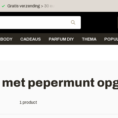
Gratis verzending > 30 euro in NL en BE
Verzending < 
Gebruik de pijltjes 
BODY
CADEAUS
PARFUM DIY
THEMA
POPUL
 met pepermunt opg
1 product