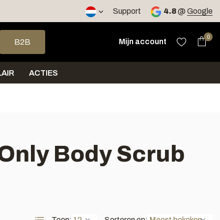
2 werkdagen
Support
4.8
@
Google
op en neer om een beschikbaar resultaat te selecteren. Druk op 
0
Mijn account
B2B
AIR
ACTIES
 Only Body Scrub
Toon:
Sorteren op: