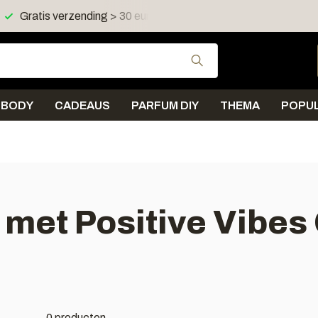
Gratis verzending > 30 euro in NL en BE
Verzending < 
Gebruik de pijltjes 
BODY
CADEAUS
PARFUM DIY
THEMA
POPUL
met Positive Vibes
0 producten