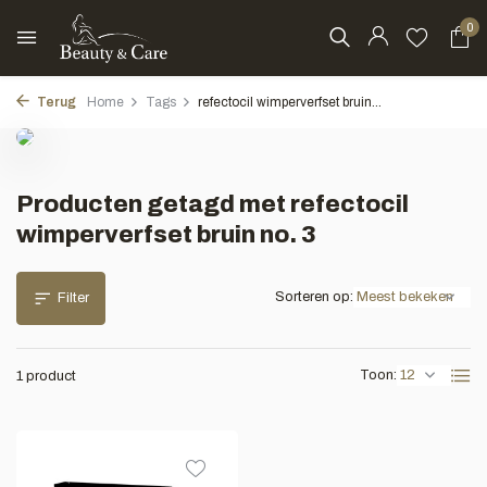
0
Terug
Home
Tags
refectocil wimperverfset bruin...
Producten getagd met refectocil
wimperverfset bruin no. 3
Sorteren op:
Filter
Toon:
1 product