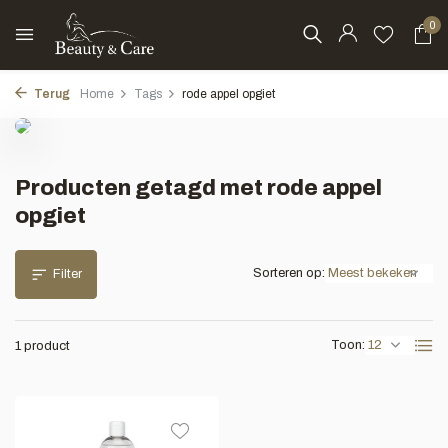
0
Terug
Home
Tags
rode appel opgiet
Producten getagd met rode appel
opgiet
Sorteren op:
Filter
Toon:
1 product