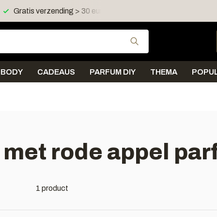
Gratis verzending > 30 euro in NL en BE
Verzending < 
Gebruik de pijltjes 
BODY
CADEAUS
PARFUM DIY
THEMA
POPUL
 met rode appel pa
1 product