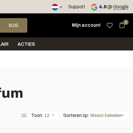
2 werkdagen
Support
4.8
@
Google
op en neer om een beschikbaar resultaat te selecteren. Druk op 
0
Mijn account
B2B
AIR
ACTIES
rfum
Toon:
Sorteren op: