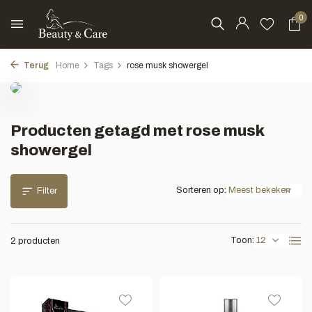
0
Terug
Home
Tags
rose musk showergel
Producten getagd met rose musk
showergel
Sorteren op:
Filter
Toon:
2 producten