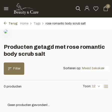
0
Terug
Home
Tags
rose romantic body scrub salt
Producten getagd met rose romantic
body scrub salt
Sorteren op:
Filter
Toon:
0 producten
Geen producten gevonden!...