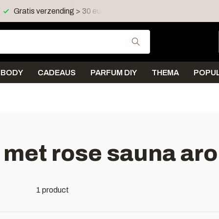
Gratis verzending > 30 euro in NL en BE
Verzending < 
Gebruik de pijltjes 
BODY
CADEAUS
PARFUM DIY
THEMA
POPUL
 met rose sauna ar
1 product