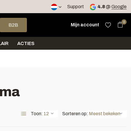
2 werkdagen
Support
4.8
@
Google
op en neer om een beschikbaar resultaat te selecteren. Druk op 
0
Mijn account
B2B
AIR
ACTIES
oma
Toon:
Sorteren op: