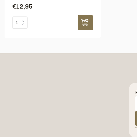
€12,95
*