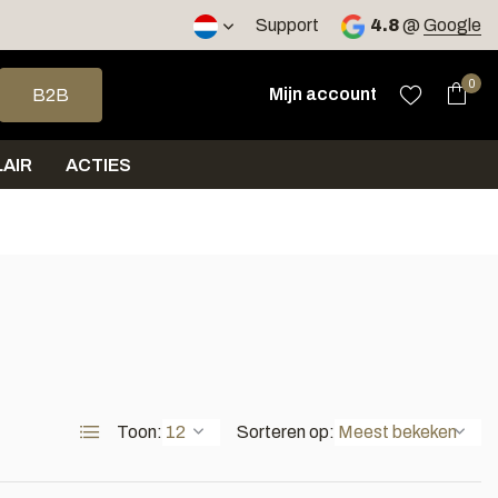
2 werkdagen
Support
4.8
@
Google
op en neer om een beschikbaar resultaat te selecteren. Druk op 
0
Mijn account
B2B
AIR
ACTIES
Toon:
Sorteren op: