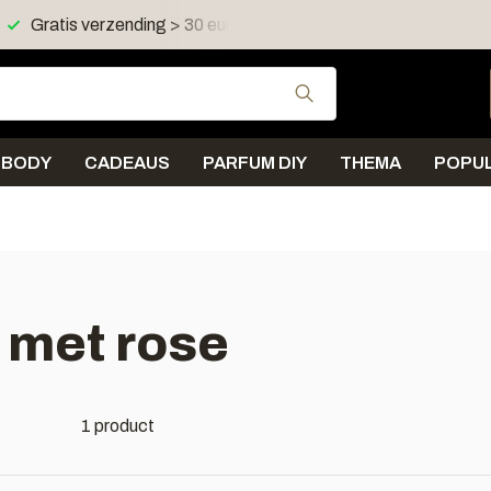
Gratis verzending > 30 euro in NL en BE
Verzending < 
Gebruik de pijltjes 
BODY
CADEAUS
PARFUM DIY
THEMA
POPUL
 met rose
1 product