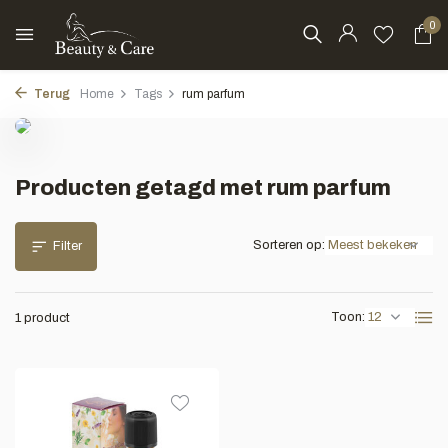
0
Terug
Home
Tags
rum parfum
Producten getagd met rum parfum
Sorteren op:
Filter
Toon:
1 product