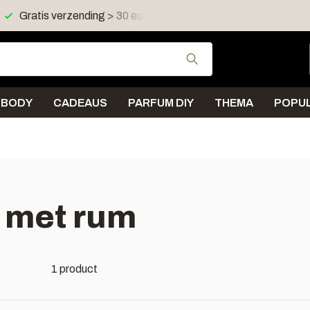
Gratis verzending > 30 euro in NL en BE
Verzending < 
Gebruik de pijltjes 
BODY
CADEAUS
PARFUM DIY
THEMA
POPUL
 met rum
1 product