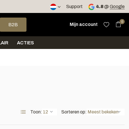
2 werkdagen
Support
4.8
@
Google
op en neer om een beschikbaar resultaat te selecteren. Druk op 
0
Mijn account
B2B
AIR
ACTIES
Toon:
Sorteren op: