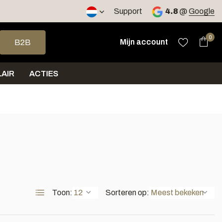
2 werkdagen
Support
4.8
@
Google
op en neer om een beschikbaar resultaat te selecteren. Druk op 
0
Mijn account
B2B
AIR
ACTIES
Toon:
Sorteren op: