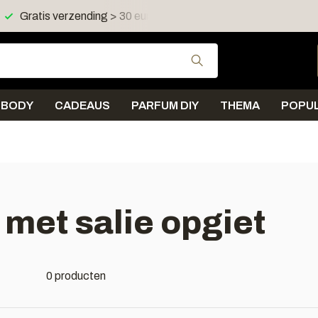
Gratis verzending > 30 euro in NL en BE
Verzending < 
Gebruik de pijltjes 
BODY
CADEAUS
PARFUM DIY
THEMA
POPUL
met salie opgiet
0 producten