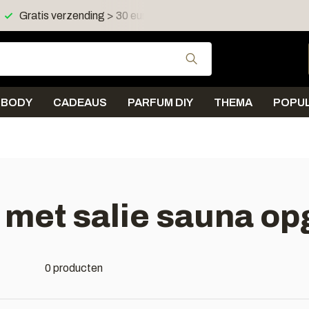
Gratis verzending > 30 euro in NL en BE
Verzending < 
Gebruik de pijltjes 
BODY
CADEAUS
PARFUM DIY
THEMA
POPUL
met salie sauna op
0 producten