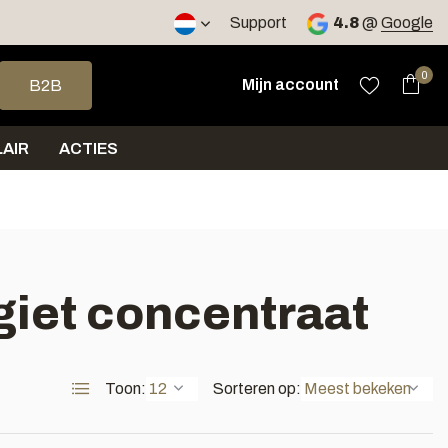
2 werkdagen
Support
4.8
@
Google
op en neer om een beschikbaar resultaat te selecteren. Druk op 
0
Mijn account
B2B
AIR
ACTIES
giet concentraat
Toon:
Sorteren op: