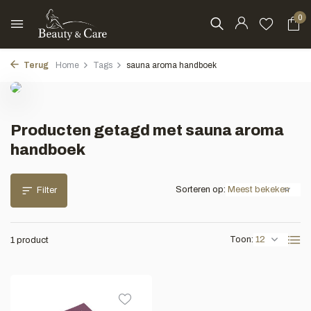
0
Terug
Home
Tags
sauna aroma handboek
Producten getagd met sauna aroma
handboek
Sorteren op:
Filter
Toon:
1 product