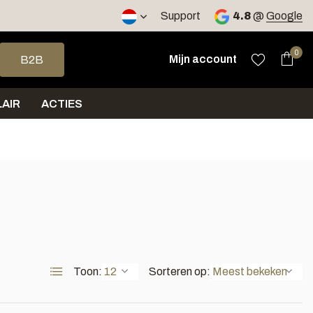
2 werkdagen
Support
4.8
@
Google
op en neer om een beschikbaar resultaat te selecteren. Druk op 
0
Mijn account
B2B
AIR
ACTIES
Toon:
Sorteren op: