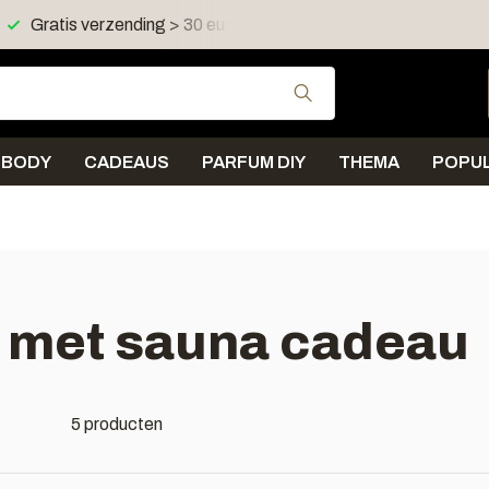
Gratis verzending > 30 euro in NL en BE
Verzending < 
Gebruik de pijltjes 
BODY
CADEAUS
PARFUM DIY
THEMA
POPUL
 met sauna cadeau
5 producten