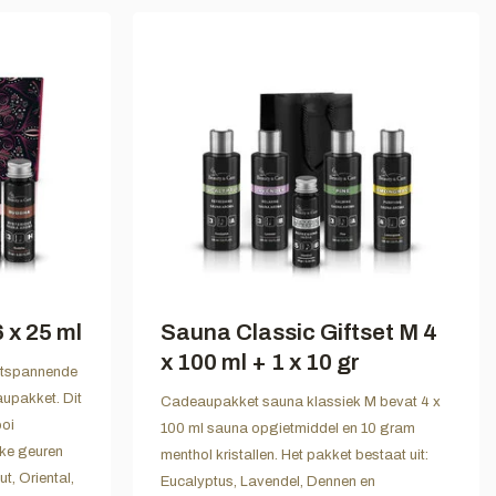
 x 25 ml
Sauna Classic Giftset M 4
x 100 ml + 1 x 10 gr
ontspannende
upakket. Dit
Cadeaupakket sauna klassiek M bevat 4 x
ooi
100 ml sauna opgietmiddel en 10 gram
jke geuren
menthol kristallen. Het pakket bestaat uit:
t, Oriental,
Eucalyptus, Lavendel, Dennen en