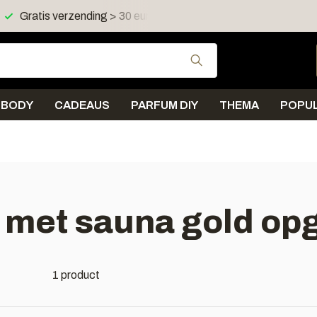
Gratis verzending > 30 euro in NL en BE
Verzending < 
Gebruik de pijltjes 
BODY
CADEAUS
PARFUM DIY
THEMA
POPUL
met sauna gold opg
1 product