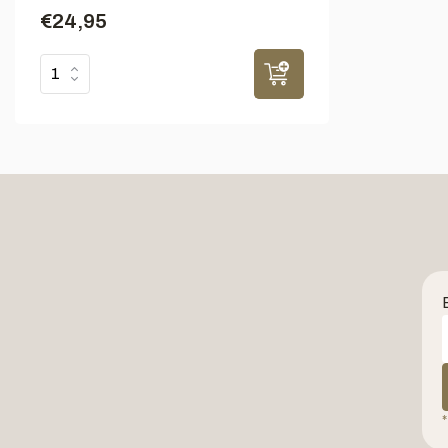
€24,95
*