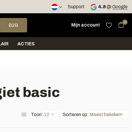
2 werkdagen
Support
4.8
@
Google
op en neer om een beschikbaar resultaat te selecteren. Druk op 
0
Mijn account
B2B
AIR
ACTIES
iet basic
Toon:
Sorteren op: