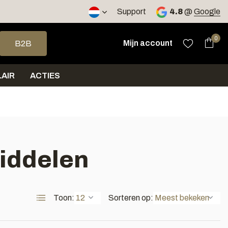
2 werkdagen
Support
4.8
@
Google
op en neer om een beschikbaar resultaat te selecteren. Druk op 
0
Mijn account
B2B
AIR
ACTIES
iddelen
Toon:
Sorteren op: