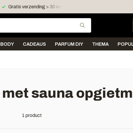
Gratis verzending > 30 euro in NL en BE
Verzending < 
Gebruik de pijltjes 
BODY
CADEAUS
PARFUM DIY
THEMA
POPUL
 met sauna opgietm
1 product