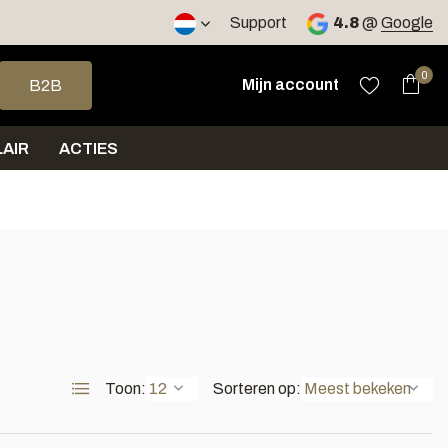
2 werkdagen
Support
4.8
@
Google
op en neer om een beschikbaar resultaat te selecteren. Druk op 
0
Mijn account
B2B
AIR
ACTIES
Toon:
Sorteren op: