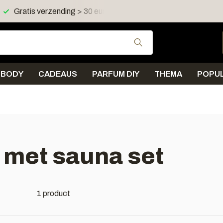
Gratis verzending > 30 euro in NL en BE
Verzending < 
Gebruik de pijltjes 
BODY
CADEAUS
PARFUM DIY
THEMA
POPUL
 met sauna set
1 product