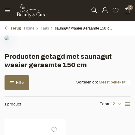
0
Terug
Home
Tags
saunagut waaier geraamte 150 c...
Producten getagd met saunagut
waaier geraamte 150 cm
Sorteren op:
Filter
Toon:
1 product