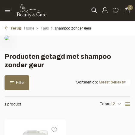
0
Terug
Home
Tags
shampoo zonder geur
Producten getagd met shampoo
zonder geur
Sorteren op:
Filter
Toon:
1 product