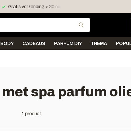
Gratis verzending > 30 euro in NL en BE
Verzending < 
Gebruik de pijltjes 
BODY
CADEAUS
PARFUM DIY
THEMA
POPUL
met spa parfum oli
1 product