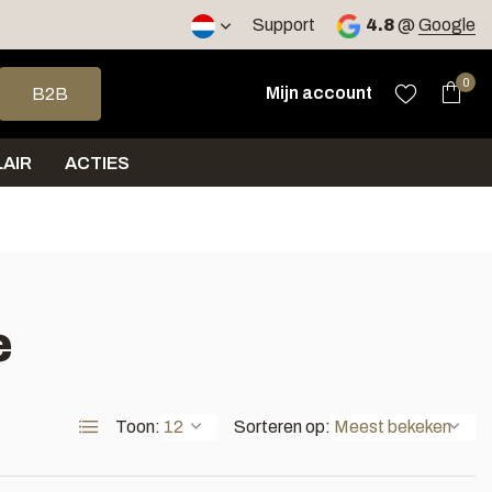
2 werkdagen
Support
4.8
@
Google
op en neer om een beschikbaar resultaat te selecteren. Druk op 
0
Mijn account
B2B
AIR
ACTIES
e
Toon:
Sorteren op: