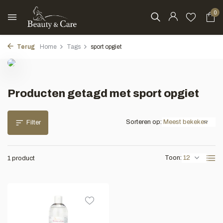
0
Terug
Home
Tags
sport opgiet
Producten getagd met sport opgiet
Sorteren op:
Filter
Toon:
1 product