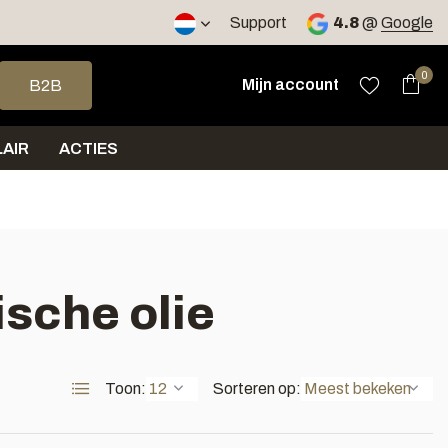
2 werkdagen
Support
4.8
@
Google
op en neer om een beschikbaar resultaat te selecteren. Druk op 
0
Mijn account
B2B
AIR
ACTIES
ische olie
Toon:
Sorteren op: