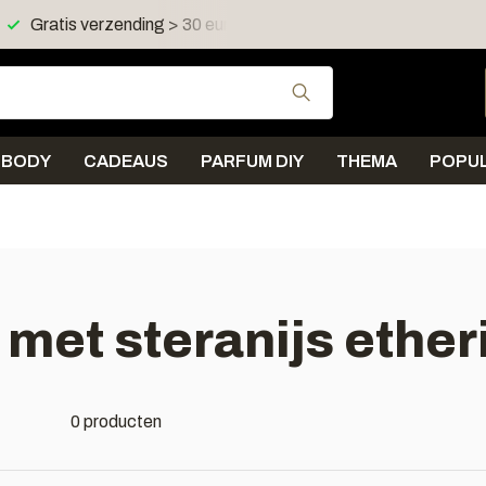
Gratis verzending > 30 euro in NL en BE
Verzending < 
Gebruik de pijltjes 
BODY
CADEAUS
PARFUM DIY
THEMA
POPUL
met steranijs ether
0 producten