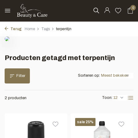
0
Terug
Home
Tags
terpentijn
Producten getagd met terpentijn
Sorteren op:
Filter
Toon:
2 producten
sale 25%