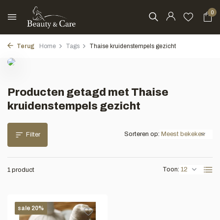
0
Terug
Home
Tags
Thaise kruidenstempels gezicht
Producten getagd met Thaise
kruidenstempels gezicht
Sorteren op:
Filter
Toon:
1 product
sale 20%