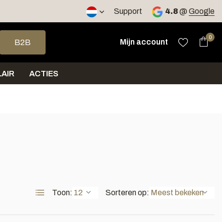
2 werkdagen
Support
4.8
@
Google
op en neer om een beschikbaar resultaat te selecteren. Druk op 
0
Mijn account
B2B
AIR
ACTIES
Toon:
Sorteren op: