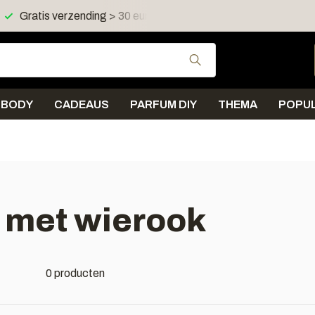
Gratis verzending > 30 euro in NL en BE
Verzending < 
Gebruik de pijltjes 
BODY
CADEAUS
PARFUM DIY
THEMA
POPUL
 met wierook
0 producten