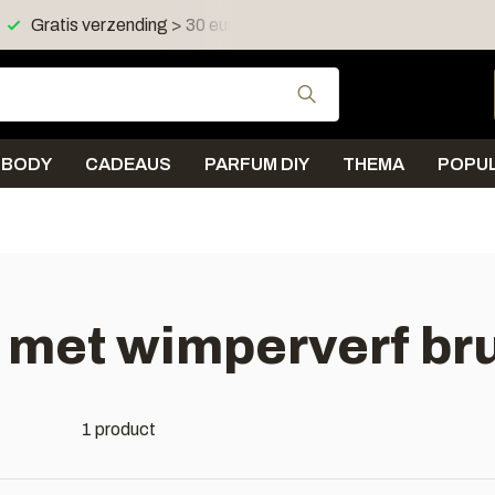
Gratis verzending > 30 euro in NL en BE
Verzending < 
Gebruik de pijltjes 
BODY
CADEAUS
PARFUM DIY
THEMA
POPUL
met wimperverf bru
1 product