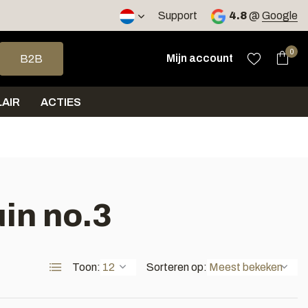
2 werkdagen
Support
4.8
@
Google
op en neer om een beschikbaar resultaat te selecteren. Druk op 
0
Mijn account
B2B
AIR
ACTIES
in no.3
Toon:
Sorteren op: