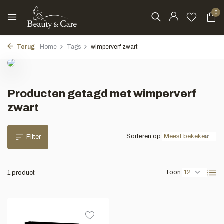
0
Terug
Home
Tags
wimperverf zwart
Producten getagd met wimperverf
zwart
Sorteren op:
Filter
Toon:
1 product