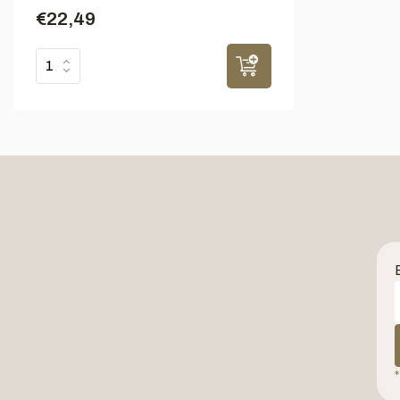
€22,49
*