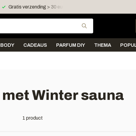
Gratis verzending > 30 euro in NL en BE
Verzending < 
Gebruik de pijltjes 
BODY
CADEAUS
PARFUM DIY
THEMA
POPUL
 met Winter sauna
1 product