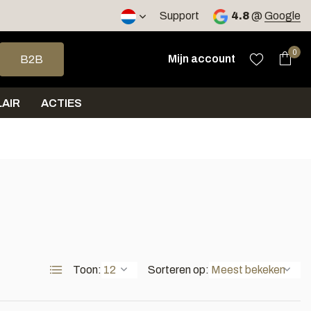
2 werkdagen
Support
4.8
@
Google
op en neer om een beschikbaar resultaat te selecteren. Druk op 
0
Mijn account
B2B
AIR
ACTIES
Toon:
Sorteren op: