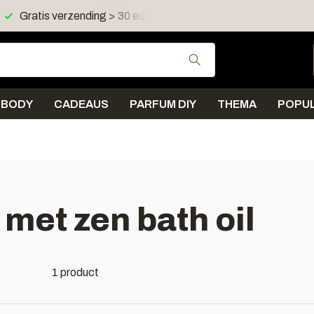
Gratis verzending > 30 euro in NL en BE
Verzending < 
Gebruik de pijltjes 
BODY
CADEAUS
PARFUM DIY
THEMA
POPUL
met zen bath oil
1 product