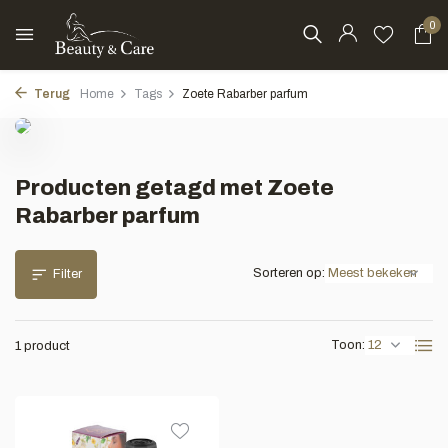
0
Terug
Home
Tags
Zoete Rabarber parfum
Producten getagd met Zoete
Rabarber parfum
Sorteren op:
Filter
Toon:
1 product