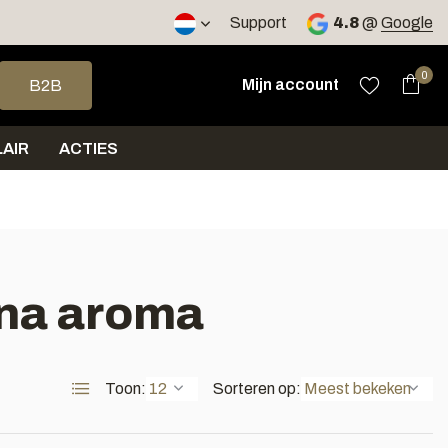
2 werkdagen
Support
4.8
@
Google
op en neer om een beschikbaar resultaat te selecteren. Druk op 
0
Mijn account
B2B
AIR
ACTIES
una aroma
Toon:
Sorteren op: