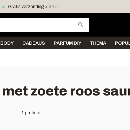
Gratis verzending > 30 euro in NL en BE
Verzending < 
Gebruik de pijltjes 
BODY
CADEAUS
PARFUM DIY
THEMA
POPUL
 met zoete roos sa
1 product