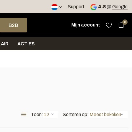
2 werkdagen
Support
4.8
@
Google
op en neer om een beschikbaar resultaat te selecteren. Druk op 
0
Mijn account
B2B
AIR
ACTIES
Toon:
Sorteren op: