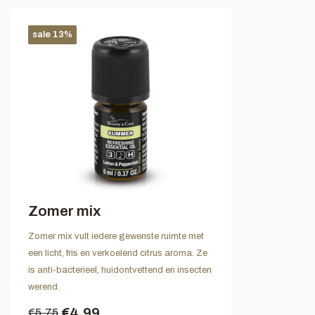
sale 13%
Zomer mix
Zomer mix vult iedere gewenste ruimte met
een licht, fris en verkoelend citrus aroma. Ze
is anti-bacterieel, huidontvettend en insecten
werend.
€4,99
€5,75