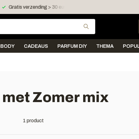
Gratis verzending > 30 euro in NL en BE
Verzending < 
Gebruik de pijltjes 
BODY
CADEAUS
PARFUM DIY
THEMA
POPUL
 met Zomer mix
1 product