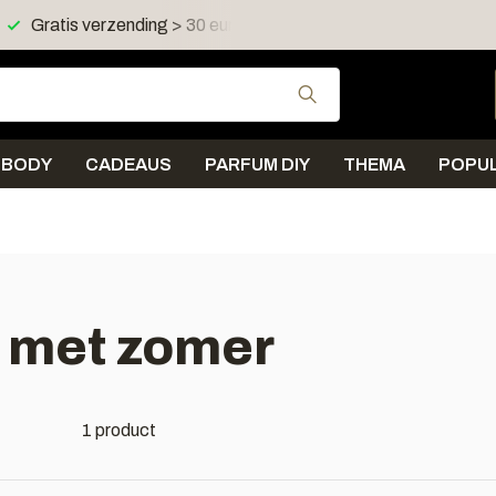
Gratis verzending > 30 euro in NL en BE
Verzending < 
Gebruik de pijltjes 
BODY
CADEAUS
PARFUM DIY
THEMA
POPUL
 met zomer
1 product