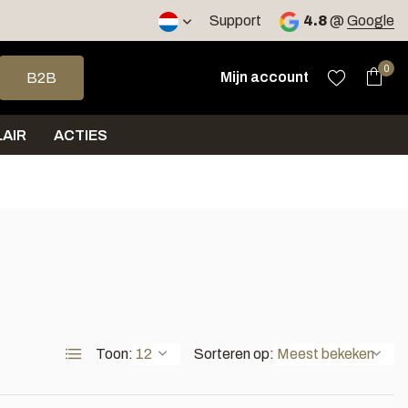
2 werkdagen
Support
4.8
@
Google
op en neer om een beschikbaar resultaat te selecteren. Druk op 
0
Mijn account
B2B
AIR
ACTIES
Toon:
Sorteren op: