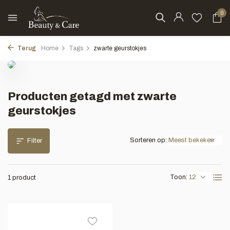
0
Terug
Home
Tags
zwarte geurstokjes
Producten getagd met zwarte
geurstokjes
Sorteren op:
Filter
Toon:
1 product