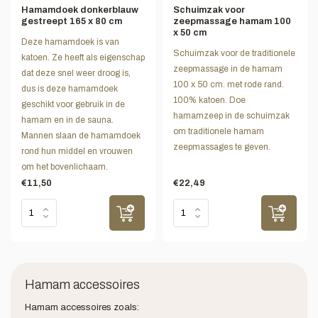
Hamamdoek donkerblauw
Schuimzak voor
gestreept 165 x 80 cm
zeepmassage hamam 100
x 50 cm
Deze hamamdoek is van
Schuimzak voor de traditionele
katoen. Ze heeft als eigenschap
zeepmassage in de hamam
dat deze snel weer droog is,
100 x 50 cm. met rode rand.
dus is deze hamamdoek
100% katoen. Doe
geschikt voor gebruik in de
hamamzeep in de schuimzak
hamam en in de sauna.
om traditionele hamam
Mannen slaan de hamamdoek
zeepmassages te geven.
rond hun middel en vrouwen
om het bovenlichaam.
€11,50
€22,49
Hamam accessoires
Hamam accessoires zoals: