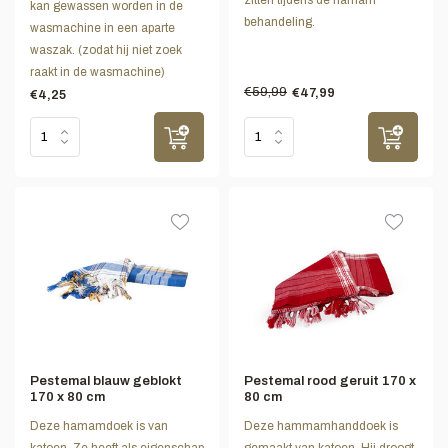
zitten tijdens de hamam
kan gewassen worden in de
behandeling.
wasmachine in een aparte
waszak. (zodat hij niet zoek
raakt in de wasmachine)
€59,99
€47,99
€4,25
Pestemal blauw geblokt
Pestemal rood geruit 170 x
170 x 80 cm
80 cm
Deze hamamdoek is van
Deze hammamhanddoek is
katoen. Ze heeft als eigenschap
gemaakt van katoen. Hij droogt