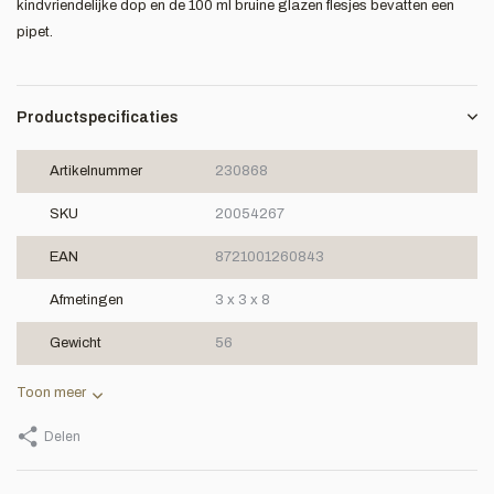
kindvriendelijke dop en de 100 ml bruine glazen flesjes bevatten een
pipet.
Productspecificaties
Artikelnummer
230868
SKU
20054267
EAN
8721001260843
Afmetingen
3 x 3 x 8
Gewicht
56
Toon meer
Delen