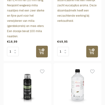
van 0,4 mm en 20 mm lang.
stoomcabine met een heerlijk
Neopoint wegwerp milia
zacht eucalyptus aroma. Deze
naaldjes met een zeer sterke
stoombadmelk heeft een
en fijne punt voor het
verzachtende werking bij
verwijderen van milia
verkoudheid.
(gerstekorrels) en mee-eters.
Een doosje bevat 100 milia
naalden.
€16,99
€49,95