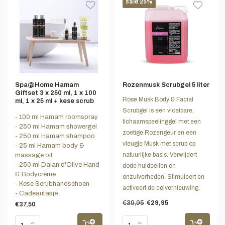
sale 25%
Spa@Home Hamam
Rozenmusk Scrubgel 5 liter
Giftset 3 x 250 ml, 1 x 100
Rose Musk Body & Facial
ml, 1 x 25 ml + kese scrub
Scrubgel is een vloeibare,
- 100 ml Hamam roomspray
lichaamspeelinggel met een
- 250 ml Hamam showergel
zoetige Rozengeur en een
- 250 ml Hamam shampoo
vleugje Musk met scrub op
- 25 ml Hamam body &
natuurlijke basis. Verwijdert
massage oil
- 250 ml Dalan d'Olive Hand
dode huidcellen en
& Bodycrème
onzuiverheden. Stimuleert en
- Kese Scrubhandschoen
activeert de celvernieuwing.
- Cadeautasje
€39,95
€29,95
€37,50