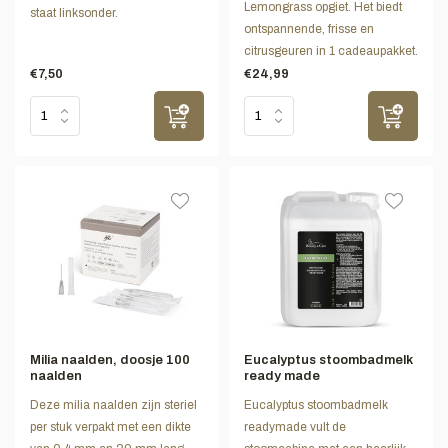
Lemongrass opgiet. Het biedt
staat linksonder.
ontspannende, frisse en
citrusgeuren in 1 cadeaupakket.
€7,50
€24,99
Milia naalden, doosje 100
Eucalyptus stoombadmelk
naalden
ready made
Deze milia naalden zijn steriel
Eucalyptus stoombadmelk
per stuk verpakt met een dikte
readymade vult de