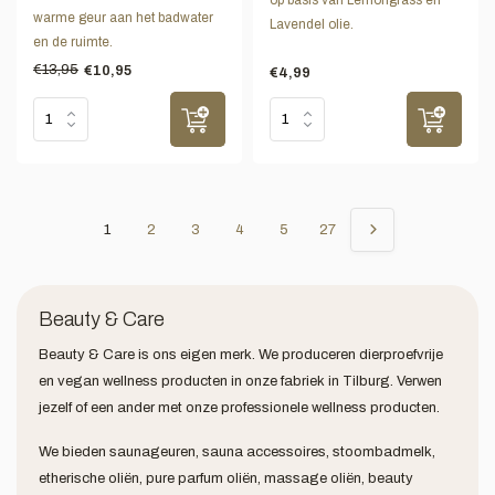
op basis van Lemongrass en
warme geur aan het badwater
Lavendel olie.
en de ruimte.
€13,95
€10,95
€4,99
1
2
3
4
5
27
Beauty & Care
Beauty & Care is ons eigen merk. We produceren dierproefvrije
en vegan wellness producten in onze fabriek in Tilburg. Verwen
jezelf of een ander met onze professionele wellness producten.
We bieden saunageuren, sauna accessoires, stoombadmelk,
etherische oliën, pure parfum oliën, massage oliën, beauty