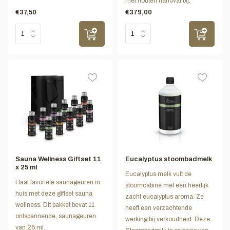
met houten handvat bij.
€37,50
€379,00
Sauna Wellness Giftset 11
Eucalyptus stoombadmelk
x 25 ml
Eucalyptus melk vult de
Haal favoriete saunageuren in
stoomcabine met een heerlijk
huis met deze giftset sauna
zacht eucalyptus aroma. Ze
wellness. Dit pakket bevat 11
heeft een verzachtende
ontspannende, saunageuren
werking bij verkoudheid. Deze
van 25 ml.