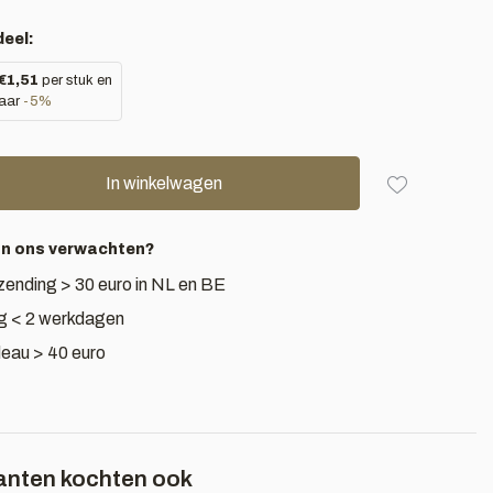
eel:
€1,51
per stuk en
aar
-5%
In winkelwagen
an ons verwachten?
zending > 30 euro in NL en BE
g < 2 werkdagen
deau > 40 euro
anten kochten ook