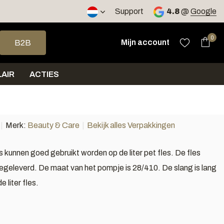
2 werkdagen
Support
4.8
@
Google
op en neer om een beschikbaar resultaat te selecteren. Druk op 
0
Mijn account
B2B
AIR
ACTIES
Merk:
Beauty & Care
Bekijk alles Verpakkingen
kunnen goed gebruikt worden op de liter pet fles. De fles
egeleverd. De maat van het pompje is 28/410. De slang is lang
 liter fles.