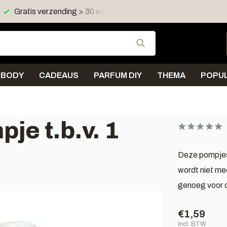
Gratis verzending > 30 euro in NL en BE
Verzending < 
Gebruik de pijltjes 
BODY
CADEAUS
PARFUM DIY
THEMA
POPUL
je t.b.v. 1
Deze pompjes 
wordt niet me
genoeg voor de
€1,59
Incl. BTW