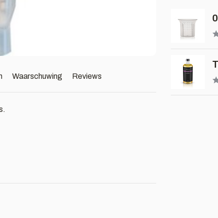
0
T
n
Waarschuwing
Reviews
s.