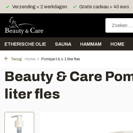
Verzending < 2 werkdagen
Gratis cadeau > 40 euro
ETHERISCHE OLIE
SAUNA
HAMMAM
HOME
Terug
Home
Pompje t.b.v. 1 liter fles
Beauty & Care Pomp
liter fles