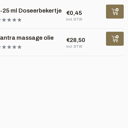
-25 ml Doseerbekertje
€0,45
Incl. BTW
antra massage olie
€28,50
Incl. BTW