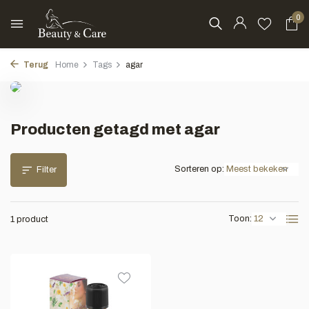
0
Terug
Home
Tags
agar
Producten getagd met agar
Sorteren op:
Filter
Toon:
1 product