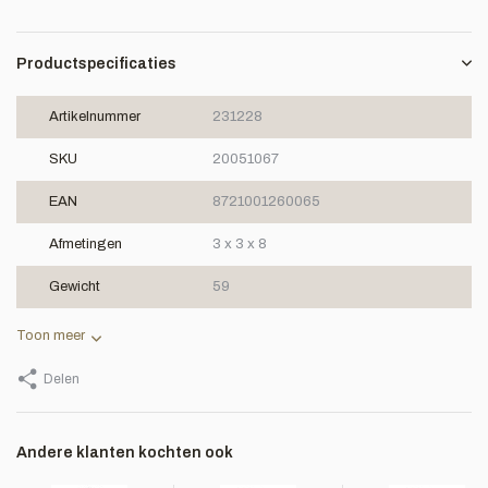
Productspecificaties
Artikelnummer
231228
SKU
20051067
EAN
8721001260065
Afmetingen
3 x 3 x 8
Gewicht
59
Toon meer
Delen
Andere klanten kochten ook