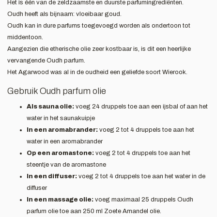
Het is één van de zeldzaamste en duurste parfumingrediënten.
Oudh heeft als bijnaam: vloeibaar goud.
Oudh kan in dure parfums toegevoegd worden als ondertoon tot
middentoon.
Aangezien die etherische olie zeer kostbaar is, is dit een heerlijke
vervangende Oudh parfum.
Het Agarwood was al in de oudheid een geliefde soort Wierook.
Gebruik Oudh parfum olie
Als sauna olie:
voeg 24 druppels toe aan een ijsbal of aan het
water in het saunakuipje
In een aromabrander:
voeg 2 tot 4 druppels toe aan het
water in een aromabrander
Op een aromastone:
voeg 2 tot 4 druppels toe aan het
steentje van de aromastone
In een diffuser:
voeg 2 tot 4 druppels toe aan het water in de
diffuser
In een massage olie:
voeg maximaal 25 druppels Oudh
parfum olie toe aan 250 ml Zoete Amandel olie.