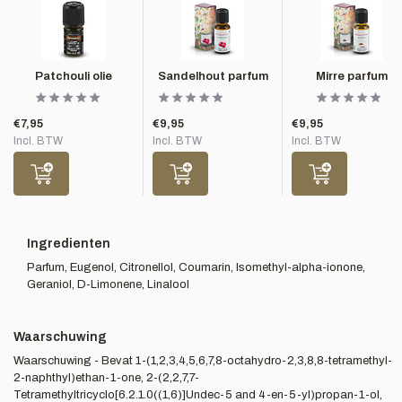
Patchouli olie
Sandelhout parfum
Mirre parfum
€7,95
€9,95
€9,95
Incl. BTW
Incl. BTW
Incl. BTW
Ingredienten
Parfum, Eugenol, Citronellol, Coumarin, Isomethyl-alpha-ionone,
Geraniol, D-Limonene, Linalool
Waarschuwing
Waarschuwing - Bevat 1-(1,2,3,4,5,6,7,8-octahydro-2,3,8,8-tetramethyl-
2-naphthyl)ethan-1-one, 2-(2,2,7,7-
Tetramethyltricyclo[6.2.1.0((1,6)]Undec-5 and 4-en-5-yl)propan-1-ol,