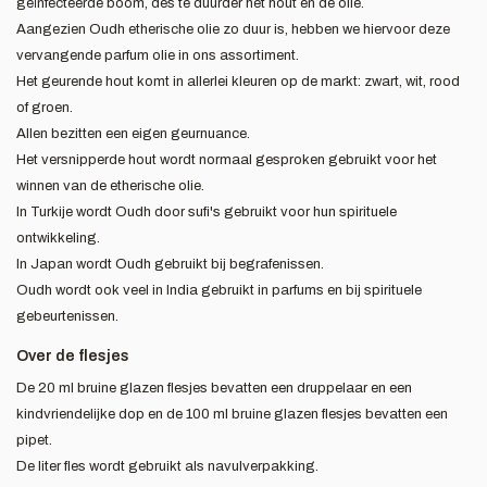
geïnfecteerde boom, des te duurder het hout en de olie.
Aangezien Oudh etherische olie zo duur is, hebben we hiervoor deze
vervangende parfum olie in ons assortiment.
Het geurende hout komt in allerlei kleuren op de markt: zwart, wit, rood
of groen.
Allen bezitten een eigen geurnuance.
Het versnipperde hout wordt normaal gesproken gebruikt voor het
winnen van de etherische olie.
In Turkije wordt Oudh door sufi's gebruikt voor hun spirituele
ontwikkeling.
In Japan wordt Oudh gebruikt bij begrafenissen.
Oudh wordt ook veel in India gebruikt in parfums en bij spirituele
gebeurtenissen.
Over de flesjes
De 20 ml bruine glazen flesjes bevatten een druppelaar en een
kindvriendelijke dop en de 100 ml bruine glazen flesjes bevatten een
pipet.
De liter fles wordt gebruikt als navulverpakking.