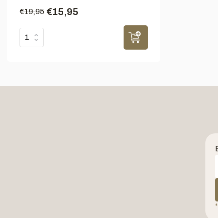
€15,95
€19,95
*