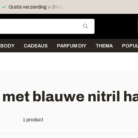
Gratis verzending > 30 euro in NL en BE
Verzending < 
Gebruik de pijltjes 
BODY
CADEAUS
PARFUM DIY
THEMA
POPUL
 met blauwe nitril
1 product