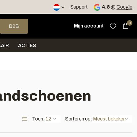
2 werkdagen
Support
4.8
@
Google
op en neer om een beschikbaar resultaat te selecteren. Druk op 
0
Mijn account
B2B
AIR
ACTIES
 handschoenen
Toon:
Sorteren op: