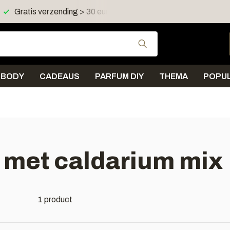
Gratis verzending > 30 euro in NL en BE
Verzending < 
Gebruik de pijltjes 
BODY
CADEAUS
PARFUM DIY
THEMA
POPUL
 met caldarium mix
1 product