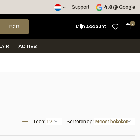
2 werkdagen
Support
4.8
@
Google
op en neer om een beschikbaar resultaat te selecteren. Druk op 
0
Mijn account
B2B
AIR
ACTIES
Toon:
Sorteren op: