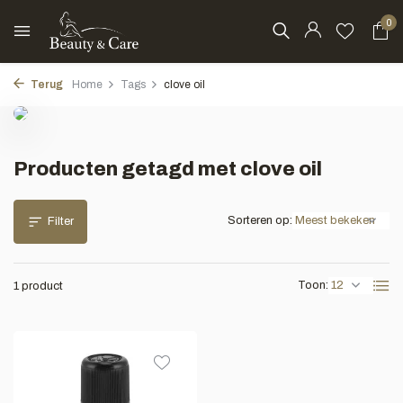
0
Terug
Home
Tags
clove oil
Producten getagd met clove oil
Sorteren op:
Filter
Toon:
1 product