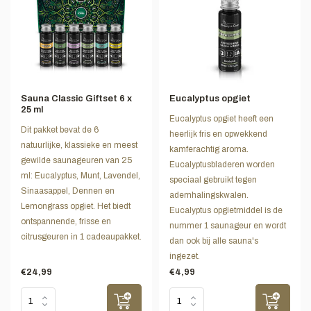
Sauna Classic Giftset 6 x
Eucalyptus opgiet
25 ml
Eucalyptus opgiet heeft een
Dit pakket bevat de 6
heerlijk fris en opwekkend
natuurlijke, klassieke en meest
kamferachtig aroma.
gewilde saunageuren van 25
Eucalyptusbladeren worden
ml: Eucalyptus, Munt, Lavendel,
speciaal gebruikt tegen
Sinaasappel, Dennen en
ademhalingskwalen.
Lemongrass opgiet. Het biedt
Eucalyptus opgietmiddel is de
ontspannende, frisse en
nummer 1 saunageur en wordt
citrusgeuren in 1 cadeaupakket.
dan ook bij alle sauna's
ingezet.
€24,99
€4,99