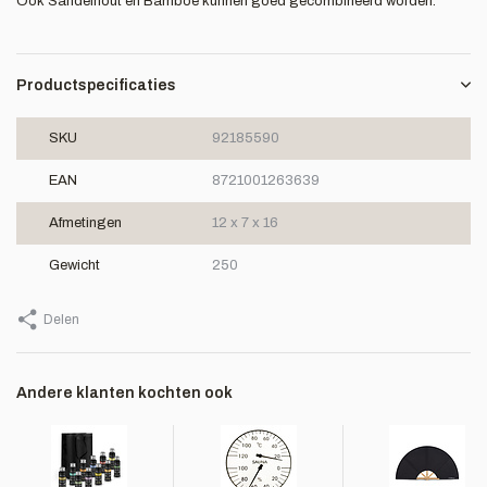
Ook Sandelhout en Bamboe kunnen goed gecombineerd worden.
Productspecificaties
SKU
92185590
EAN
8721001263639
Afmetingen
12 x 7 x 16
Gewicht
250
Delen
Andere klanten kochten ook